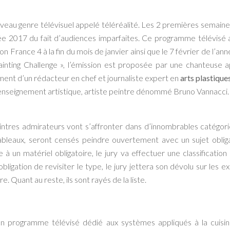
eau genre télévisuel appelé téléréalité. Les 2 premières semain
nnée 2017 du fait d’audiences imparfaites. Ce programme télévisé
n France 4 à la fin du mois de janvier ainsi que le 7 février de l’a
Painting Challenge », l’émission est proposée par une chanteuse
ment d’un rédacteur en chef et journaliste expert en
arts plastique
nseignement artistique, artiste peintre dénommé Bruno Vannacci. 
eintres admirateurs vont s’affronter dans d’innombrables catégories
 tableaux, seront censés peindre ouvertement avec un sujet obliga
à un matériel obligatoire, le jury va effectuer une classificatio
igation de revisiter le type, le jury jettera son dévolu sur les ex
e. Quant au reste, ils sont rayés de la liste.
n programme télévisé dédié aux systèmes appliqués à la cuisin