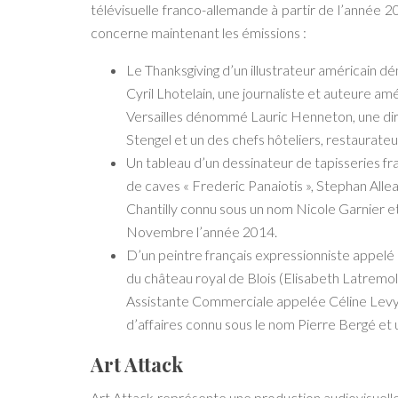
télévisuelle franco-allemande à partir de l’année 
concerne maintenant les émissions :
Le Thanksgiving d’un illustrateur américain 
Cyril Lhotelain, une journaliste et auteure a
Versailles dénommé Lauric Henneton, une dire
Stengel et un des chefs hôteliers, restaurat
Un tableau d’un dessinateur de tapisseries fr
de caves « Frederic Panaiotis », Stephan Alle
Chantilly connu sous un nom Nicole Garnier et
Novembre l’année 2014.
D’un peintre français expressionniste appelé
du château royal de Blois (Elisabeth Latremo
Assistante Commerciale appelée Céline Levy, 
d’affaires connu sous le nom Pierre Bergé et 
Art Attack
Art Attack représente une production audiovisuelle