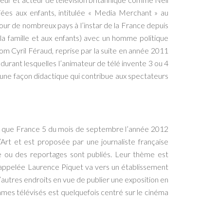
ées aux enfants, intitulée « Media Merchant » au
pour de nombreux pays à l’instar de la France depuis
la famille et aux enfants) avec un homme politique
om Cyril Féraud, reprise par la suite en année 2011
rant lesquelles l’animateur de télé invente 3 ou 4
 d’une façon didactique qui contribue aux spectateurs
elle que France 5 du mois de septembre l’année 2012
rt et est proposée par une journaliste française
re ou des reportages sont publiés. Leur thème est
 appelée Laurence Piquet va vers un établissement
’autres endroits en vue de publier une exposition en
mmes télévisés est quelquefois centré sur le cinéma