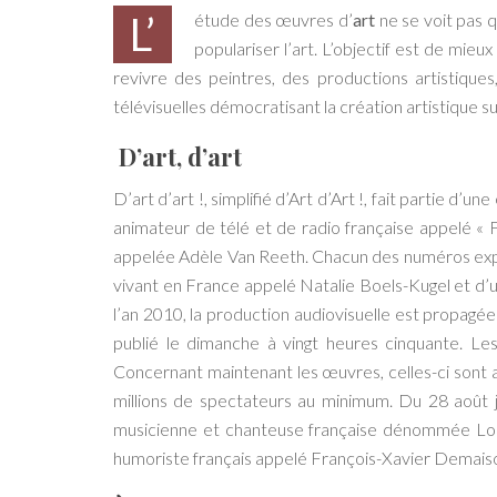
L’étude des œuvres d’
art
ne se voit pas 
populariser l’art. L’objectif est de mieu
revivre des peintres, des productions artistiques,
télévisuelles démocratisant la création artistique s
D’art, d’art
D’art d’art !, simplifié d’Art d’Art !, fait partie d
animateur de télé et de radio française appelé « 
appelée Adèle Van Reeth. Chacun des numéros expliqu
vivant en France appelé Natalie Boels-Kugel et d’
l’an 2010, la production audiovisuelle est propagée
publié le dimanche à vingt heures cinquante. Le
Concernant maintenant les œuvres, celles-ci sont a
millions de spectateurs au minimum. Du 28 août j
musicienne et chanteuse française dénommée Loua
humoriste français appelé François-Xavier Demaiso