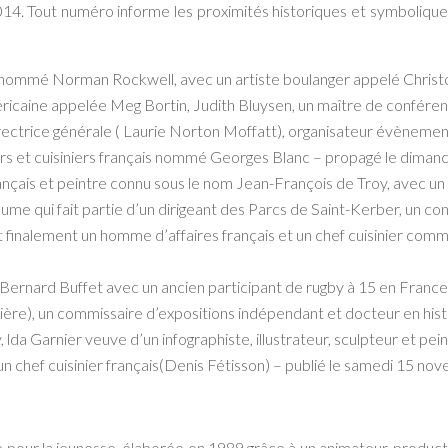
2014. Tout numéro informe les proximités historiques et symboliques
dénommé Norman Rockwell, avec un artiste boulanger appelé Christ
méricaine appelée Meg Bortin, Judith Bluysen, un maître de conféren
ctrice générale ( Laurie Norton Moffatt), organisateur évènementi
eurs et cuisiniers français nommé Georges Blanc – propagé le dima
ançais et peintre connu sous le nom Jean-François de Troy, avec un
aume qui fait partie d’un dirigeant des Parcs de Saint-Kerber, un 
 finalement un homme d’affaires français et un chef cuisinier comme
 Bernard Buffet avec un ancien participant de rugby à 15 en France
lière), un commissaire d’expositions indépendant et docteur en his
lda Garnier veuve d’un infographiste, illustrateur, sculpteur et 
un chef cuisinier français(Denis Fétisson) – publié le samedi 15 n
 pour la jeunesse, élaborée en 1989 grâce à un animateur, produc