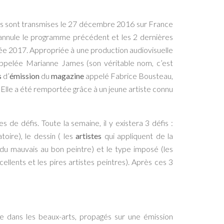
es sont transmises le 27 décembre 2016 sur France
 annule le programme précédent et les 2 dernières
nnée 2017. Appropriée à une production audiovisuelle
 appelée Marianne James (son véritable nom, c’est
s
d’
émission
du
magazine
appelé Fabrice Bousteau,
Elle a été remportée grâce à un jeune artiste connu
 de défis. Toute la semaine, il y existera 3 défis :
toire), le dessin ( les
artistes
qui appliquent de la
n du mauvais au bon peintre) et le type imposé (les
cellents et les pires artistes peintres). Après ces 3
e dans les beaux-arts, propagés sur une émission