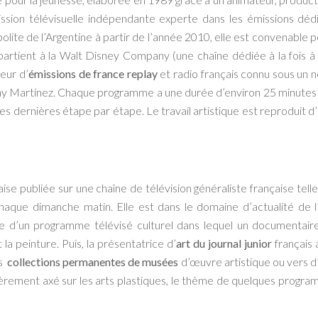
ssion télévisuelle indépendante experte dans les émissions dédi
olite de l’Argentine à partir de l’année 2010, elle est convenable 
rtient à la Walt Disney Company (une chaîne dédiée à la fois à 
eur d’
émissions de france replay
et radio français connu sous un n
 Martinez. Chaque programme a une durée d’environ 25 minutes du
 ces dernières étape par étape. Le travail artistique est reproduit
aise publiée sur une chaîne de télévision généraliste française t
ue dimanche matin. Elle est dans le domaine d’actualité de l’A
tie d’un programme télévisé culturel dans lequel un documentai
la peinture. Puis, la présentatrice d’
art du journal junior
français
es
collections permanentes de musées
d’œuvre artistique ou vers d
ièrement axé sur les arts plastiques, le thème de quelques progra