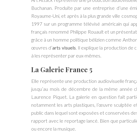
Buchanan. Produite par une entreprise d’une émi
Royaume-Uni, et après à la plus grande ville cosmop
1997 sur un programme télévisé américain qui appa
français renommé Philippe Rouault et un présentat
grâce à un homme politique bélizien comme Anthony
œuvres d’
arts visuels
. Il explique la production de
à les représenter par eux-mêmes.
La Galerie France 5
Elle représente une production audiovisuelle franç
jusqu’au mois de décembre de la même année chaq
Laurence Piquet. La galerie en question fait par
notamment les arts plastiques, l’œuvre sculptée et 
public dans lequel sont exposées et conservées d
rapport avec le reportage lancé. Bien que particul
ou encore la musique.