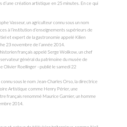
 d’une création artistique en 25 minutes. En ce qui
ophe Vasseur, un agriculteur connu sous un nom
ces à l’institution d’enseignements supérieurs de
el et expert de la gastronomie appelé Kilien
nche 23 novembre de l’année 2014.
 historien français appelé Serge Wolikow, un chef
conservateur général du patrimoine du musée de
 Olivier Roellinger –publié le samedi 22
 connu sous le nom Jean-Charles Orso, la directrice
toire Artistique comme Henry Périer, une
peintre français renommé Maurice Garnier, un homme
ovembre 2014.
teur et acteur de télévision britannique comme Neil