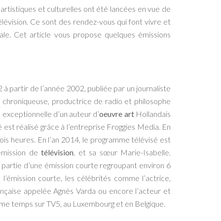
artistiques et culturelles ont été lancées en vue de
télévision. Ce sont des rendez-vous qui font vivre et
ginale. Cet article vous propose quelques émissions
2 à partir de l’année 2002, publiée par un journaliste
e chroniqueuse, productrice de radio et philosophe
 exceptionnelle d’un auteur d’
oeuvre art
Hollandais
st réalisé grâce à l’entreprise Froggies Media. En
rois heures. En l’an 2014, le programme télévisé est
’émission de
télévision
, et sa sœur Marie-Isabelle.
t partie d’une émission courte regroupant environ 6
’émission courte, les célébrités comme l’actrice,
nçaise appelée Agnès Varda ou encore l’acteur et
même temps sur TV5, au Luxembourg et en Belgique.