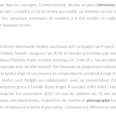
que dans les ouvrages. Comme preuve, de plus en plus d’
émissions
x le faire connaître et de le rendre accessible sur Internet ou à la 
 des variations artistiques de manière à la fois insolite et ori
ur quelques écrans.
’une émission télévisuelle dédiée aux beaux-arts propagée sur France 
Frédéric Taddeï » jusqu’en l’an 2018 et ensuite présentée par un
e l’histoire d’une création artistique en 1 min 15 s. Sur une idée
un producteur de télé nommé Tim Newman, le programme télévisé e
 le lundi à vingt-et-une heures et retransmise le vendredi à vingt-t
s textes sont rédigés en collaboration avec un présentateur d
doptées grâce à Natalie Boels-Kugel. À vrai dire, d’Art d’Art ! fai
usqu’au 1er septembre 2017, en vue de célébrer les 15 ans de l
ne, une plasticienne, réalisatrice de cinéma et
photographe
fra
n, remplacent la durée d’une soirée. L’émission est diffusée en 